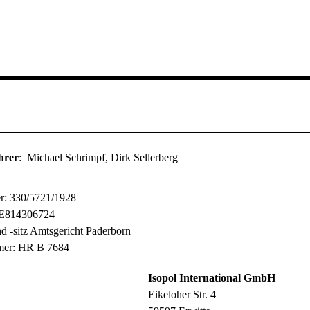
m
hrer
: Michael Schrimpf, Dirk Sellerberg
r: 330/5721/1928
DE814306724
nd -sitz Amtsgericht Paderborn
mer: HR B 7684
Isopol International GmbH
Eikeloher Str. 4