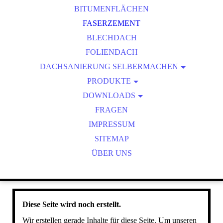
BITUMENFLÄCHEN
FASERZEMENT
BLECHDACH
FOLIENDACH
DACHSANIERUNG SELBERMACHEN
PRODUKTE
GARAGE
DOWNLOADS
PURELASTIK
BUNGALOW
GUTACHTEN
FRAGEN
SICHERHEITSDATENBLÄTTER
IMPRESSUM
TECHNISCHE INFORMATIONEN
SITEMAP
VERARBEITUNGSANLEITUNGEN
ÜBER UNS
Diese Seite wird noch erstellt.
Wir erstellen gerade Inhalte für diese Seite. Um unseren