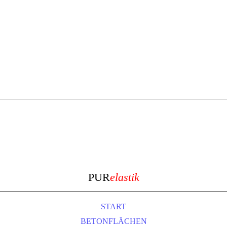
Dachsanierung,
Dachabdichtung mit dem
Flüssigkunststoff
PUR
elastik
START
BETONFLÄCHEN